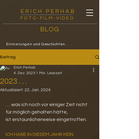
E R I C H P E R H A B
FOTO-FILM-VIDEO
BLOG
Erinnerungen und Geschichten . . .
Beitrag
Erich Perhab
4. Dez. 2023
1 Min. Lesezeit
2023 . . .
Aktualisiert:
22. Jan. 2024
. . . was ich noch vor einiger Zeit nicht 
für möglich gehalten hätte, 
ist erstaunlicherweise eingetroffen. 
ICH HABE IN DIESEM JAHR KEIN 