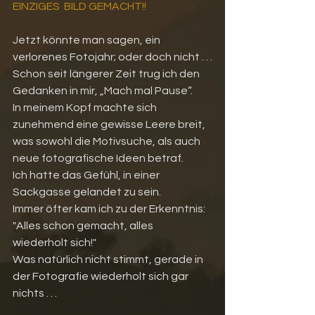
EINZIGES  BILD GEMACHT!!
J
etzt könnte man sagen, ein 
verlorenes Fotojahr; oder doch nicht . . .
Schon seit längerer Zeit trug ich den 
Gedanken in mir, „Mach mal Pause“.
In meinem Kopf machte sich 
zunehmend eine gewisse Leere breit, 
was sowohl die Motivsuche, als auch 
neue fotografische Ideen betraf.
Ich hatte das Gefühl, in einer 
Sackgasse gelandet zu sein.
Immer öfter kam ich zu der Erkenntnis: 
"Alles schon gemacht, alles 
wiederholt sich!"
Was natürlich nicht stimmt, gerade in 
der Fotografie wiederholt sich gar 
nichts . . .