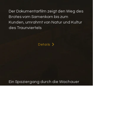
Der Dokumentarfilm zeigt den Weg des
Brotes vom Samenkorn bis zum
Kunden, umrahmt von Natur und Kultur
des Traunviertels
Details
Ein Spaziergang durch die Wachauer
Jahreszeiten
Infos
Details