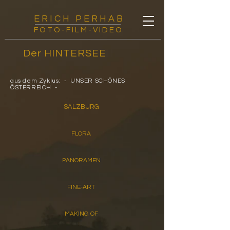
E R I C H P E R H A B
FOTO-FILM-VIDEO
Der HINTERSEE
aus dem Zyklus: - UNSER SCHÖNES
ÖSTERREICH -
SALZBURG
FLORA
PANORAMEN
FINE-ART
MAKING OF