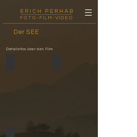
E R I C H P E R H A B
FOTO-FILM-VIDEO
Der SEE
Detailinfos über den Film
Almsee bei Vollmond
Blick zum Ostufer
Winterlicher Almsee