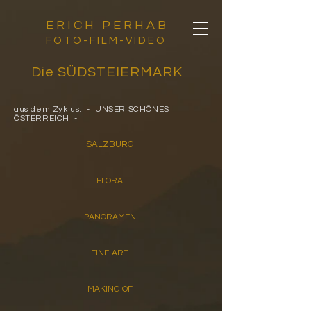
E R I C H P E R H A B
FOTO-FILM-VIDEO
Die SÜDSTEIERMARK
aus dem Zyklus: - UNSER SCHÖNES
ÖSTERREICH -
SALZBURG
FLORA
PANORAMEN
FINE-ART
MAKING OF