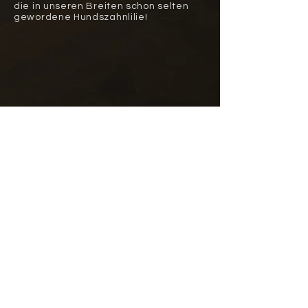
die in unseren Breiten schon selten
gewordene Hundszahnlilie!
Stadt Salzburg
Der Almsee
Die Nockberge
Dachstein
Das Traunviertel
Die Wachau
Show More
Sitemap
Datenschutz