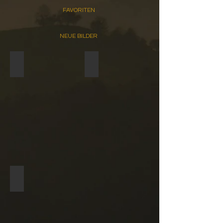
FAVORITEN
NEUE BILDER
Herbstmotive . . .
Hundszahnlilien
Morgenstimmung